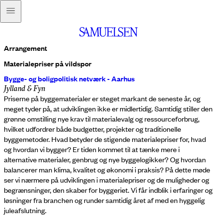
Arrangement
Materialepriser på vildspor
Bygge- og boligpolitisk netværk - Aarhus
Jylland & Fyn
Priserne på byggematerialer er steget markant de seneste år, og
meget tyder på, at udviklingen ikke er midlertidig. Samtidig stiller den
grønne omstilling nye krav til materialevalg og ressourceforbrug,
hvilket udfordrer både budgetter, projekter og traditionelle
byggemetoder. Hvad betyder de stigende materialepriser for, hvad
og hvordan vi bygger? Er tiden kommet til at tænke mere i
alternative materialer, genbrug og nye byggelogikker? Og hvordan
balancerer man klima, kvalitet og økonomi i praksis? På dette møde
ser vi nærmere på udviklingen i materialepriser og de muligheder og
begrænsninger, den skaber for byggeriet. Vi får indblik i erfaringer og
løsninger fra branchen og runder samtidig året af med en hyggelig
juleafslutning.