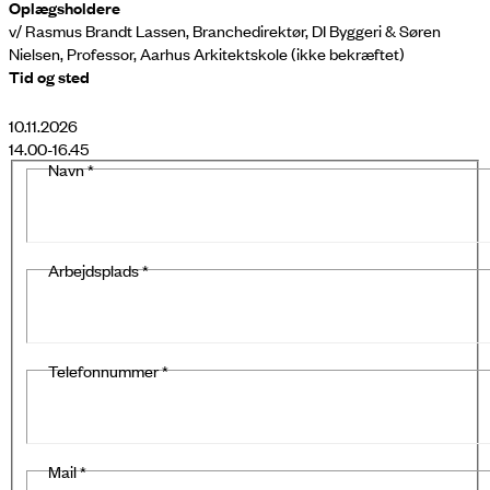
Oplægsholdere
v/ Rasmus Brandt Lassen, Branchedirektør, DI Byggeri & Søren
Nielsen, Professor, Aarhus Arkitektskole (ikke bekræftet)
Tid og sted
10.11.2026
14.00-16.45
Navn
*
Arbejdsplads
*
Telefonnummer
*
Mail
*