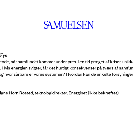
 Fyn
ende, når samfundet kommer under pres. I en tid præget af kriser, usik
 Hvis energien svigter, får det hurtigt konsekvenser på tværs af samfund
, og hvor sårbare er vores systemer? Hvordan kan de enkelte forsyninge
 Signe Horn Rosted, teknologidirektør, Energinet (ikke bekræftet)