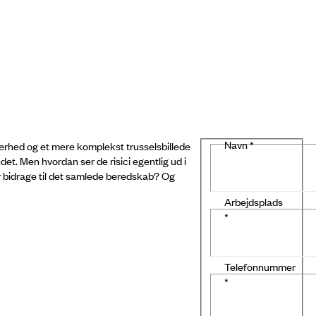
Navn
*
kerhed og et mere komplekst trusselsbillede
et. Men hvordan ser de risici egentlig ud i
r bidrage til det samlede beredskab? Og
Arbejdsplads
*
Telefonnummer
*