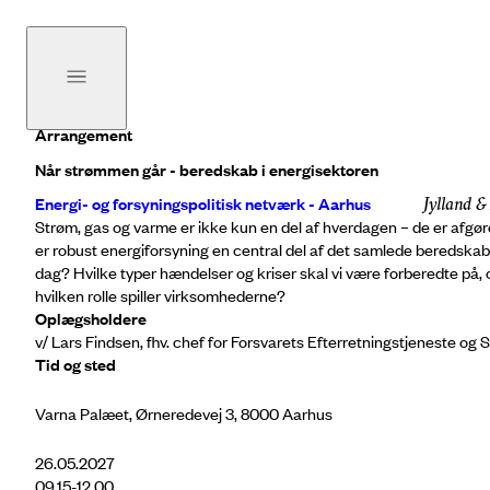
Arrangement
Når strømmen går - beredskab i energisektoren
Energi- og forsyningspolitisk netværk - Aarhus
Jylland &
Strøm, gas og varme er ikke kun en del af hverdagen – de er afgør
er robust energiforsyning en central del af det samlede beredskab.
dag? Hvilke typer hændelser og kriser skal vi være forberedte på
hvilken rolle spiller virksomhederne?
Oplægsholdere
v/ Lars Findsen, fhv. chef for Forsvarets Efterretningstjeneste og
Tid og sted
Varna Palæet, Ørneredevej 3, 8000 Aarhus
26.05.2027
09.15-12.00