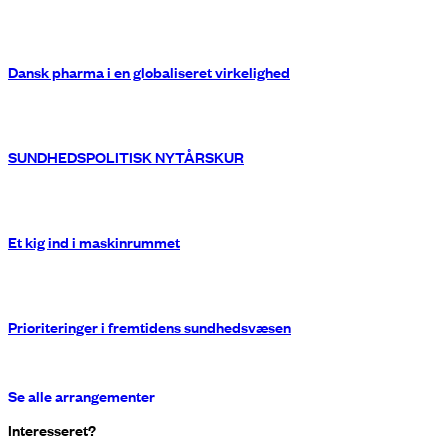
Dansk pharma i en globaliseret virkelighed
SUNDHEDSPOLITISK NYTÅRSKUR
Et kig ind i maskinrummet
Prioriteringer i fremtidens sundhedsvæsen
Se alle arrangementer
Interesseret?