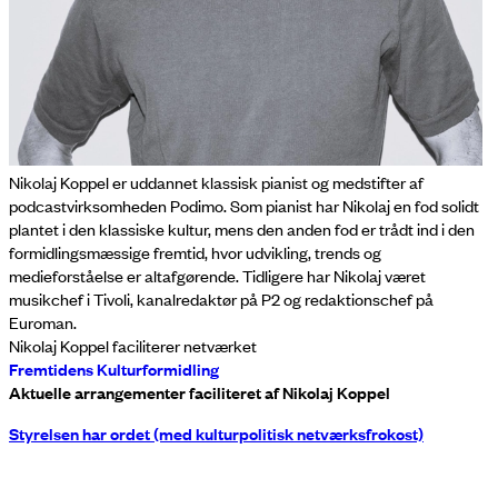
Nikolaj Koppel er uddannet klassisk pianist og medstifter af
podcastvirksomheden Podimo. Som pianist har Nikolaj en fod solidt
plantet i den klassiske kultur, mens den anden fod er trådt ind i den
formidlingsmæssige fremtid, hvor udvikling, trends og
medieforståelse er altafgørende. Tidligere har Nikolaj været
musikchef i Tivoli, kanalredaktør på P2 og redaktionschef på
Euroman.
Nikolaj Koppel faciliterer netværket
Fremtidens Kulturformidling
Aktuelle arrangementer faciliteret af Nikolaj Koppel
Styrelsen har ordet (med kulturpolitisk netværksfrokost)