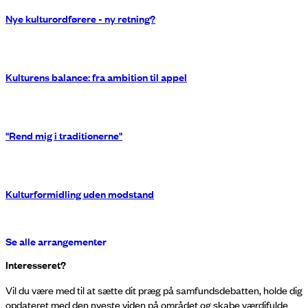
Nye kulturordførere - ny retning?
Kulturens balance: fra ambition til appel
"Rend mig i traditionerne"
Kulturformidling uden modstand
Se alle arrangementer
Interesseret?
Vil du være med til at sætte dit præg på samfundsdebatten, holde dig
opdateret med den nyeste viden på området og skabe værdifulde