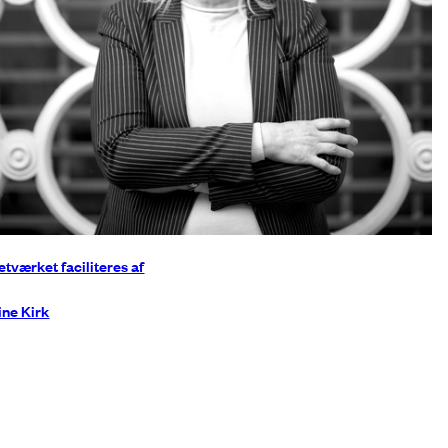
etværket faciliteres af
ine Kirk