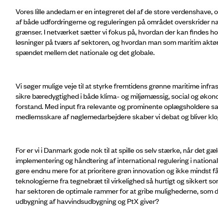
Vores lille andedam er en integreret del af de store verdenshave, o
af både udfordringerne og reguleringen på området overskrider na
grænser. I netværket sætter vi fokus på, hvordan der kan findes h
løsninger på tværs af sektoren, og hvordan man som maritim aktør
spændet mellem det nationale og det globale.
Vi søger mulige veje til at styrke fremtidens grønne maritime infra
sikre bæredygtighed i både klima- og miljømæssig, social og øko
forstand. Med input fra relevante og prominente oplægsholdere s
medlemsskare af nøglemedarbejdere skaber vi debat og bliver klo
For er vi i Danmark gode nok til at spille os selv stærke, når det gæ
implementering og håndtering af international regulering i national
gøre endnu mere for at prioritere grøn innovation og ikke mindst f
teknologierne fra tegnebræt til virkelighed så hurtigt og sikkert s
har sektoren de optimale rammer for at gribe mulighederne, som 
udbygning af havvindsudbygning og PtX giver?