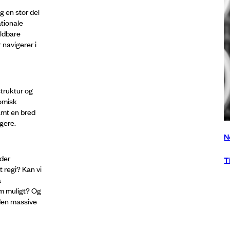
g en stor del
tionale
oldbare
 navigerer i
struktur og
nomisk
amt en bred
gere.
N
lder
T
t regi? Kan vi
å
om muligt? Og
den massive