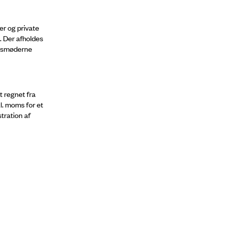
er og private
. Der afholdes
rksmøderne
t regnet fra
l. moms for et
tration af