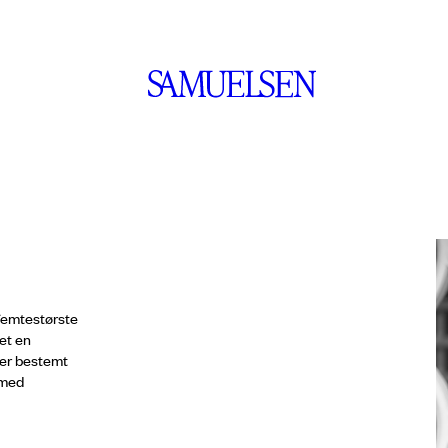
femtestørste
let en
 er bestemt
 med