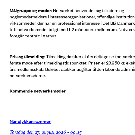
Målgruppe og møder:
Netværket henvender sig til ledere og
nøglemedarbejdere i interesseorganisationer, offentlige institution
virksomheder, der har en professionel interesse i Det Blå Danmark
5-6 netværksmøder årligt med 1-2 måneders mellemrum. Netvæ
foregår centralt i Aarhus.
Pris og tilmelding:
Tilmelding dækker et års deltagelse i netværke
første møde efter tilmeldingstidspunktet. Prisen er 23.950 kr. eksk
års medlemsskab. Beløbet dækker udgifter til den løbende adminis
netværksmøderne.
Kommende netværksmøder
Når ulykken rammer
torsdag den 27. august 2026 - 09.15