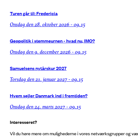
Turen går til: Fredericia
onsdag den 28. oktober 2026 - 09.15
Geopolitik i stemmeurnen - hvad nu, IMO?
onsdag den 9. december 2026 - 09.15
Samuelsens nytårskur 2027
torsdag den 21. januar 2027 - 09.15
Hvem sejler Danmark ind i fremtiden?
onsdag den 24. marts 2027 - 09.15
Interesseret?
Vil du høre mere om mulighederne i vores netværksgrupper og være 