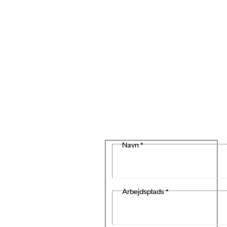
Navn
*
Arbejdsplads
*