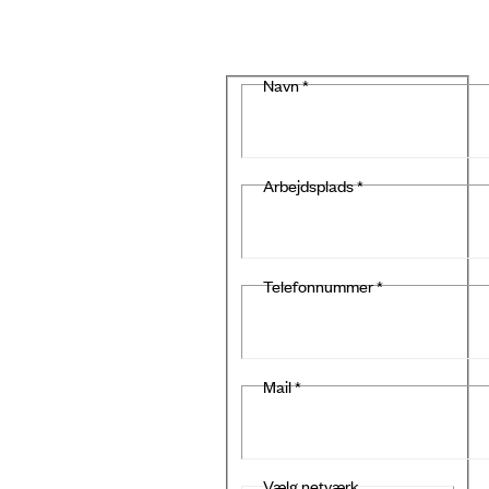
Navn
*
Arbejdsplads
*
Telefonnummer
*
Mail
*
Vælg netværk