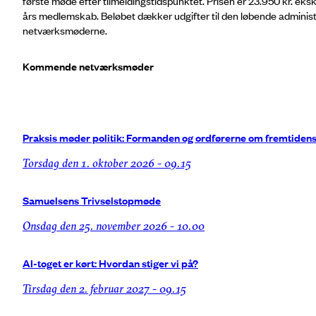
første møde efter tilmeldingstidspunktet. Prisen er 23.950 kr. eksk
års medlemskab. Beløbet dækker udgifter til den løbende administ
netværksmøderne.
Kommende netværksmøder
Praksis møder politik: Formanden og ordførerne om fremtiden
torsdag den 1. oktober 2026 - 09.15
Samuelsens Trivselstopmøde
onsdag den 25. november 2026 - 10.00
AI-toget er kørt: Hvordan stiger vi på?
tirsdag den 2. februar 2027 - 09.15