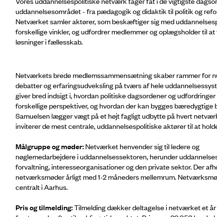
Vores uddannelsespolitiske netværk tager fat i de vigtigste dagso
uddannelsesområdet - fra pædagogik og didaktik til politik og refo
Netværket samler aktører, som beskæftiger sig med uddannelsespo
forskellige vinkler, og udfordrer medlemmer og oplægsholder til at 
løsninger i fællesskab.
Netværkets brede medlemssammensætning skaber rammer for 
debatter og erfaringsudveksling på tværs af hele uddannelsessys
giver bred indsigt i, hvordan politiske dagsordener og udfordringer 
forskellige perspektiver, og hvordan der kan bygges bæredygtige b
Samuelsen lægger vægt på et højt fagligt udbytte på hvert netv
inviterer de mest centrale, uddannelsespolitiske aktører til at hol
Målgruppe og møder:
Netværket henvender sig til ledere og
nøglemedarbejdere i uddannelsessektoren, herunder uddannelsesi
forvaltning, interesseorganisationer og den private sektor. Der af
netværksmøder årligt med 1-2 måneders mellemrum. Netværksmø
centralt i Aarhus.
Pris og tilmelding:
Tilmelding dækker deltagelse i netværket et år