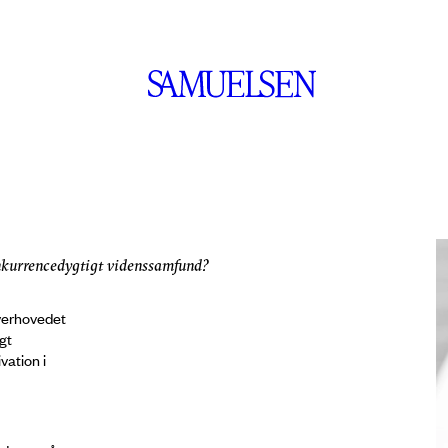
onkurrencedygtigt videnssamfund?
overhovedet
gt
vation i