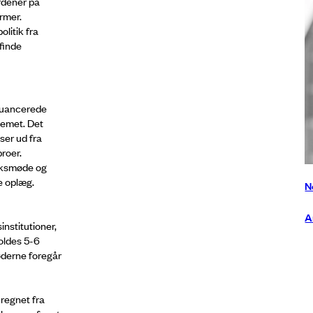
rdener på
rmer.
litik fra
finde
nuancerede
temet. Det
ser ud fra
roer.
ærksmøde og
de oplæg.
N
A
nstitutioner,
holdes 5-6
derne foregår
 regnet fra