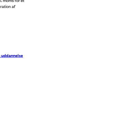
l. moms for et
ration af
s uddannelse