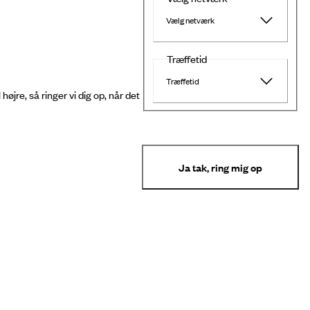
Vælg netværk
Træffetid
Træffetid
jre, så ringer vi dig op, når det
Ja tak, ring mig op