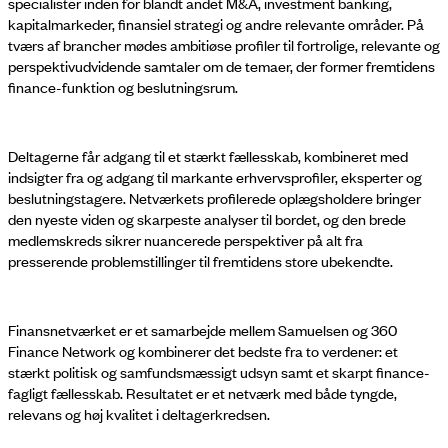
specialister inden for blandt andet M&A, investment banking,
kapitalmarkeder, finansiel strategi og andre relevante områder. På
tværs af brancher mødes ambitiøse profiler til fortrolige, relevante og
perspektivudvidende samtaler om de temaer, der former fremtidens
finance-funktion og beslutningsrum.
Deltagerne får adgang til et stærkt fællesskab, kombineret med
indsigter fra og adgang til markante erhvervsprofiler, eksperter og
beslutningstagere. Netværkets profilerede oplægsholdere bringer
den nyeste viden og skarpeste analyser til bordet, og den brede
medlemskreds sikrer nuancerede perspektiver på alt fra
presserende problemstillinger til fremtidens store ubekendte.
Finansnetværket er et samarbejde mellem Samuelsen og 360
Finance Network og kombinerer det bedste fra to verdener: et
stærkt politisk og samfundsmæssigt udsyn samt et skarpt finance-
fagligt fællesskab. Resultatet er et netværk med både tyngde,
relevans og høj kvalitet i deltagerkredsen.