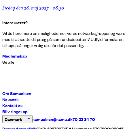
fredag den 28. maj 2027 - 08.30
Interesseret?
Vil du høre mere om mulighederne i vores netværksgrupper og være
med til at sætte dit præg på samfundsdebatten? Udfyld formularen
til højre, så ringer vi dig op, når det passer dig.
Medlemskab
Se alle
Om Samuelsen
Netværk
Kontakt os
Bliv ringet op
Danmark
samuelsen@samu.dk
70 23 34 70
Persondatapolitik
CVR: 42373974
EAN nummer 5797200126245