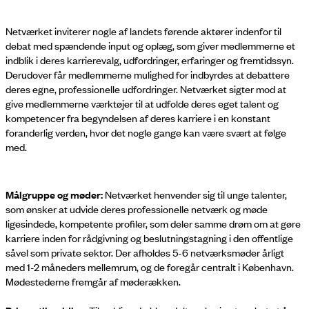
Netværket inviterer nogle af landets førende aktører indenfor til
debat med spændende input og oplæg, som giver medlemmerne et
indblik i deres karrierevalg, udfordringer, erfaringer og fremtidssyn.
Derudover får medlemmerne mulighed for indbyrdes at debattere
deres egne, professionelle udfordringer. Netværket sigter mod at
give medlemmerne værktøjer til at udfolde deres eget talent og
kompetencer fra begyndelsen af deres karriere i en konstant
foranderlig verden, hvor det nogle gange kan være svært at følge
med.
Målgruppe og møder:
Netværket henvender sig til unge talenter,
som ønsker at udvide deres professionelle netværk og møde
ligesindede, kompetente profiler, som deler samme drøm om at gøre
karriere inden for rådgivning og beslutningstagning i den offentlige
såvel som private sektor. Der afholdes 5-6 netværksmøder årligt
med 1-2 måneders mellemrum, og de foregår centralt i København.
Mødestederne fremgår af møderækken.