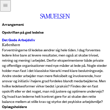
Arrangement
Opskriften på god ledelse
Det Gode Arbejdsliv
København
Forventningerne til ledelse ændrer sig hele tiden. I dag forventes
ledere ikke bare at levere resultater, men også at skabe trivsel,
retning og mening i arbejdet. Derfor eksperimenterer både private
og offentlige organisationer med nye måder at lede på. Nogle steder
holder man fast i det klassiske hierarki med klare beslutningsveje.
Andre steder arbejder man mere fleksibelt og involverende, hvor
ansvar og initiativ i højere grad fordeles blandt medarbejderne. Men
hvilke ledelsesformer virker bedst i praksis? Findes der en fast
opskrift eller er det noget, man må justere og optimere undervejs?
Og hvad kan lederne helt konkret gøre for at skabe den rette
balance mellem at stille krav og styrke det psykiske arbejdsmiljø?
Oplægsholdere