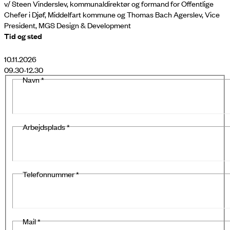
v/ Steen Vinderslev, kommunaldirektør og formand for Offentlige
Chefer i Djøf, Middelfart kommune og Thomas Bach Agerslev, Vice
President, MGS Design & Development
Tid og sted
10.11.2026
09.30-12.30
Navn
*
Arbejdsplads
*
Telefonnummer
*
Mail
*