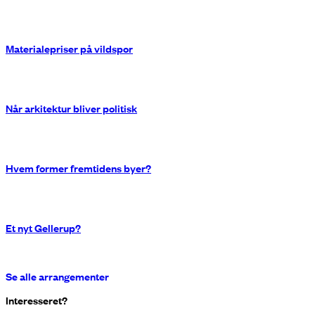
Materialepriser på vildspor
Når arkitektur bliver politisk
Hvem former fremtidens byer?
Et nyt Gellerup?
Se alle arrangementer
Interesseret?