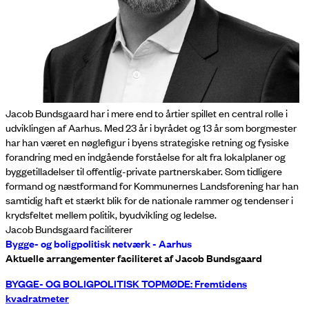
Jacob Bundsgaard har i mere end to årtier spillet en central rolle i
udviklingen af Aarhus. Med 23 år i byrådet og 13 år som borgmester
har han været en nøglefigur i byens strategiske retning og fysiske
forandring med en indgående forståelse for alt fra lokalplaner og
byggetilladelser til offentlig-private partnerskaber. Som tidligere
formand og næstformand for Kommunernes Landsforening har han
samtidig haft et stærkt blik for de nationale rammer og tendenser i
krydsfeltet mellem politik, byudvikling og ledelse.
Jacob Bundsgaard faciliterer
Bygge- og boligpolitisk netværk - Aarhus
Aktuelle arrangementer faciliteret af Jacob Bundsgaard
BYGGE- OG BOLIGPOLITISK TOPMØDE: Fremtidens
kvadratmeter