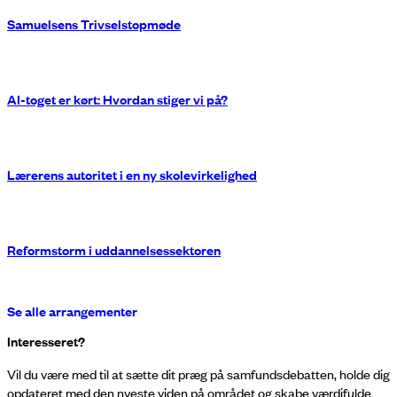
Samuelsens Trivselstopmøde
AI-toget er kørt: Hvordan stiger vi på?
Lærerens autoritet i en ny skolevirkelighed
Reformstorm i uddannelsessektoren
Se alle arrangementer
Interesseret?
Vil du være med til at sætte dit præg på samfundsdebatten, holde dig
opdateret med den nyeste viden på området og skabe værdifulde