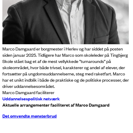
Marco Damgaard er borgmester i Herlev og har siddet på posten
siden januar 2025. Tidligere har Marco som skoleleder på Tingbjerg
Skole stået bag et af de mest vellykkede ”turnarounds” på
skoleområdet, hvor både trivsel, karakterer og andel af elever, der
fortsætter på ungdomsuddannelserne, steg med raketfart. Marco
har et unikt indblik i både de praktiske og de politiske processer, der
driver uddannelsesområdet.
Marco Damgaard faciliterer
Uddannelsespolitisk netværk
Aktuelle arrangementer faciliteret af Marco Damgaard
Det omvendte mønsterbrud