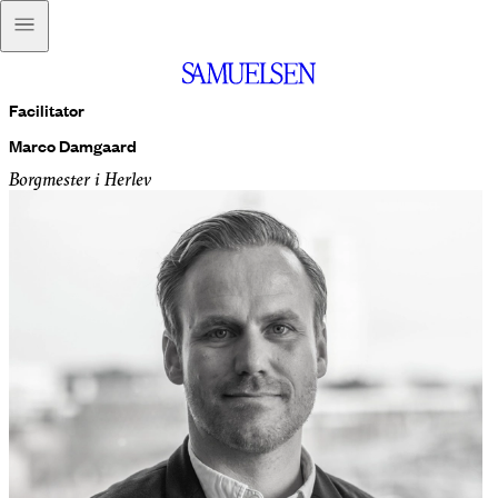
Facilitator
Marco Damgaard
Borgmester i Herlev